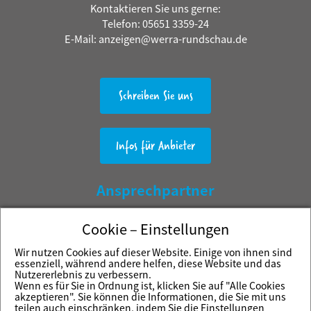
Kontaktieren Sie uns gerne:
Telefon: 05651 3359-24
E-Mail: anzeigen@werra-rundschau.de
Schreiben Sie uns
Infos für Anbieter
Ansprechpartner
Martin Meister
Cookie – Einstellungen
Werra Verlag Kluthe GmbH & Co. KG
Wir nutzen Cookies auf dieser Website. Einige von ihnen sind
Herrengasse 1-5
essenziell, während andere helfen, diese Website und das
Nutzererlebnis zu verbessern.
37269 Eschwege
Wenn es für Sie in Ordnung ist, klicken Sie auf "Alle Cookies
akzeptieren". Sie können die Informationen, die Sie mit uns
Impressum
teilen auch einschränken, indem Sie die Einstellungen