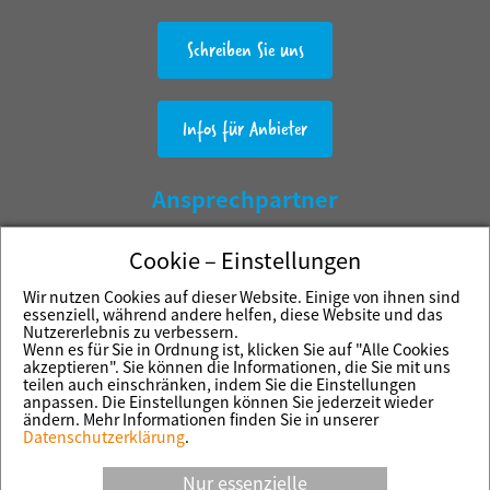
Schreiben Sie uns
Infos für Anbieter
Ansprechpartner
Martin Meister
Cookie – Einstellungen
Werra Verlag Kluthe GmbH & Co. KG
Wir nutzen Cookies auf dieser Website. Einige von ihnen sind
Herrengasse 1-5
essenziell, während andere helfen, diese Website und das
Nutzererlebnis zu verbessern.
37269 Eschwege
Wenn es für Sie in Ordnung ist, klicken Sie auf "Alle Cookies
akzeptieren". Sie können die Informationen, die Sie mit uns
Impressum
teilen auch einschränken, indem Sie die Einstellungen
Cookie-Einstellungen
anpassen. Die Einstellungen können Sie jederzeit wieder
ändern. Mehr Informationen finden Sie in unserer
Datenschutzerklärung
.
Powered by
Nur essenzielle