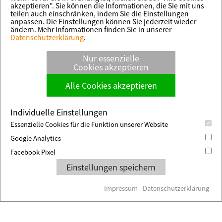
akzeptieren". Sie können die Informationen, die Sie mit uns
teilen auch einschränken, indem Sie die Einstellungen
anpassen. Die Einstellungen können Sie jederzeit wieder
ändern. Mehr Informationen finden Sie in unserer
Bitte bestätigen Sie, dass
Datenschutzerklärung
.
Sie mit dem Laden von
externen Inhalten auf
Nur essenzielle
dieser Seite einverstanden
Cookies akzeptieren
sind.
Alle Cookies akzeptieren
Ich stimme zu
Individuelle Einstellungen
Essenzielle Cookies für die Funktion unserer Website
Google Analytics
Facebook Pixel
Einstellungen speichern
Impressum
Datenschutzerklärung
An
Inf